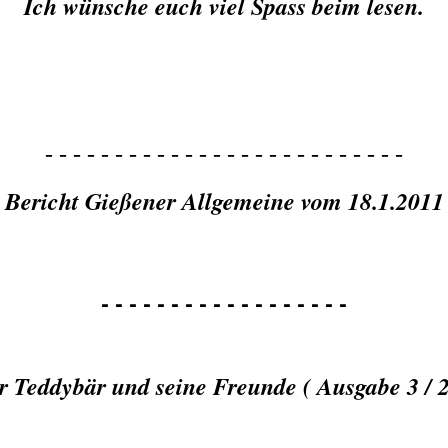
Ich wünsche euch viel Spass beim lesen.
- - - - - - - - - - - - - - - - - - - - - - - - - -
Bericht Gießener Allgemeine vom 18.1.2011
- - - - - - - - - - - - - - - - - -
r Teddybär und seine Freunde ( Ausgabe 3 / 