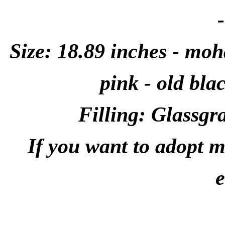
-
Size: 18.89 inches - moha
pink - old bla
Filling: Glassgr
If you want to adopt m
e